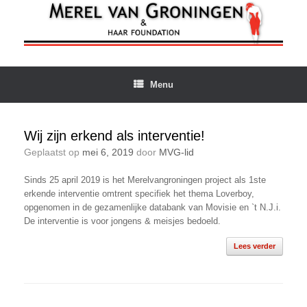
Ga
naar
de
inhoud
Menu
Wij zijn erkend als interventie!
Geplaatst op
mei 6, 2019
door
MVG-lid
Sinds 25 april 2019 is het Merelvangroningen project als 1ste
erkende interventie omtrent specifiek het thema Loverboy,
opgenomen in de gezamenlijke databank van Movisie en `t N.J.i.
De interventie is voor jongens & meisjes bedoeld.
Lees verder