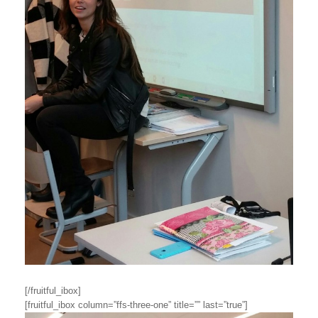
[/fruitful_ibox]
[fruitful_ibox column=”ffs-three-one” title=”” last=”true”]