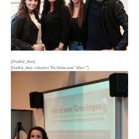
[/fruitful_ibox]
[fruitful_ibox column=”ffs-three-one” title=””]