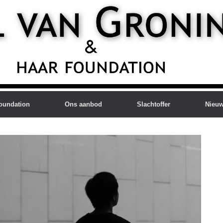
oundation
Ons aanbod
Slachtoffer
Nieu