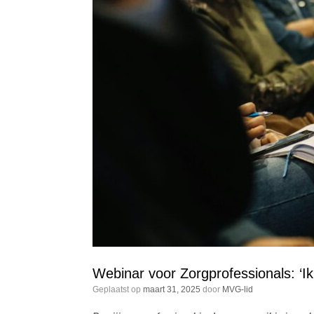
Webinar voor Zorgprofessionals: ‘Ik
Geplaatst op
maart 31, 2025
door
MVG-lid