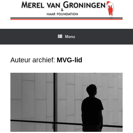
Ga
naar
de
inhoud
Menu
Auteur archief:
MVG-lid