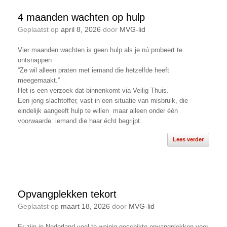
4 maanden wachten op hulp
Geplaatst op
april 8, 2026
door
MVG-lid
Vier maanden wachten is geen hulp als je nú probeert te
ontsnappen
“Ze wil alleen praten met iemand die hetzelfde heeft
meegemaakt.”
Het is een verzoek dat binnenkomt via Veilig Thuis.
Een jong slachtoffer, vast in een situatie van misbruik, die
eindelijk aangeeft hulp te willen maar alleen onder één
voorwaarde: iemand die haar écht begrijpt.
Lees verder
Opvangplekken tekort
Geplaatst op
maart 18, 2026
door
MVG-lid
Er zijn in Nederland veel te weinig geschikte opvangplekken voor