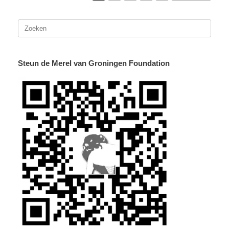
Zoeken
naar:
Steun de Merel van Groningen Foundation