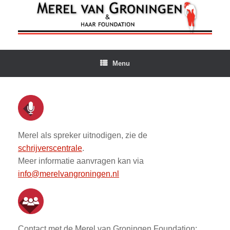
Ga
naar
de
inhoud
Menu
Merel als spreker uitnodigen, zie de
schrijverscentrale
.
Meer informatie aanvragen kan via
info@merelvangroningen.nl
Contact met de Merel van Groningen Foundation: