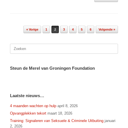
Bericht navigatie
« Vorige
1
2
3
4
5
6
Volgende »
Zoeken
naar:
Steun de Merel van Groningen Foundation
Laatste nieuws…
4 maanden wachten op hulp
april 8, 2026
Opvangplekken tekort
maart 18, 2026
Training: Signaleren van Seksuele & Criminele Uitbuiting
januari
2, 2026