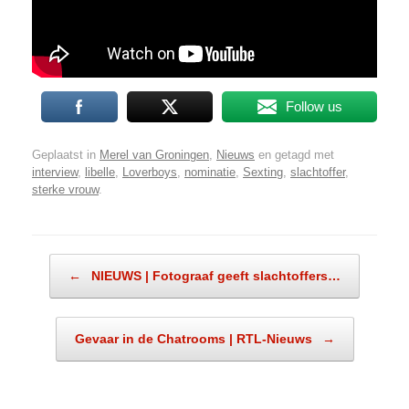
Follow us
Geplaatst in
Merel van Groningen
,
Nieuws
en getagd met
interview
,
libelle
,
Loverboys
,
nominatie
,
Sexting
,
slachtoffer
,
sterke vrouw
.
Bericht navigatie
←
NIEUWS | Fotograaf geeft slachtoffers…
Gevaar in de Chatrooms | RTL-Nieuws
→