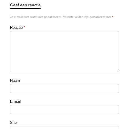
Geef een reactie
Je e-mailadres wordt niet gepubliceerd.
Vereiste velden zijn gemarkeerd met
*
Reactie
*
Naam
E-mail
Site