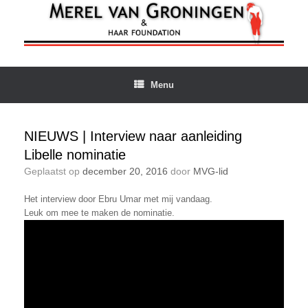
Ga
naar
de
inhoud
Menu
NIEUWS | Interview naar aanleiding
Libelle nominatie
Geplaatst op
december 20, 2016
door
MVG-lid
Het interview door Ebru Umar met mij vandaag.
Leuk om mee te maken de nominatie.