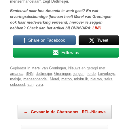
mensenhandelaar”, zegt Dettmeijer.
Benieuwd naar hoe Amanda te werk gaat? En wat
ervaringsdeskundige (hieraan heeft Merel van Groningen
ook haar medewerking verleend) hierover te zeggen
hebben? Check dan het artikel bij BNN/VARA:
LINK
Share on Facebook
Tweet
Follow us
Geplaatst in
Merel van Groningen
,
Nieuws
en getagd met
amanda
,
BNN
,
dettmeijer
,
Groningen
,
jongen
,
liefde
,
Loverboys
,
meisje
,
mensenhandel
,
Merel
,
metoo
,
misbruik
,
nieuws
,
seks
,
seksueel
,
van
,
vara
.
Bericht navigatie
←
Gevaar in de Chatrooms | RTL-Nieuws