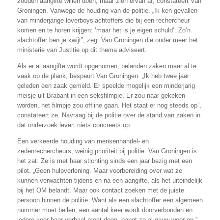
zouden aangifte willen doen, maar zien ervan af, constateert Van
Groningen. Vanwege de houding van de politie. „Ik ken gevallen
van minderjarige loverboyslachtoffers die bij een rechercheur
komen en te horen krijgen: ’maar het is je eigen schuld’. Zo’n
slachtoffer ben je kwijt”, zegt Van Groningen die onder meer het
ministerie van Justitie op dit thema adviseert.
Als er al aangifte wordt opgenomen, belanden zaken maar al te
vaak op de plank, bespeurt Van Groningen. „Ik heb twee jaar
geleden een zaak gemeld. Er speelde mogelijk een minderjarig
meisje uit Brabant in een seksfilmpje. Er zou naar gekeken
worden, het filmpje zou offline gaan. Het staat er nog steeds op”,
constateert ze. Navraag bij de politie over de stand van zaken in
dat onderzoek levert niets concreets op.
Een verkeerde houding van mensenhandel- en
zedenrechercheurs, weinig prioriteit bij politie. Van Groningen is
het zat. Ze is met haar stichting sinds een jaar bezig met een
pilot. „Geen hulpverlening. Maar voorbereiding over wat ze
kunnen verwachten tijdens en na een aangifte, als het uiteindelijk
bij het OM belandt. Maar ook contact zoeken met de juiste
persoon binnen de politie. Want als een slachtoffer een algemeen
nummer moet bellen, een aantal keer wordt doorverbonden en
iedere keer haar verhaal moet doen, hangt ze al gauw weer op.”