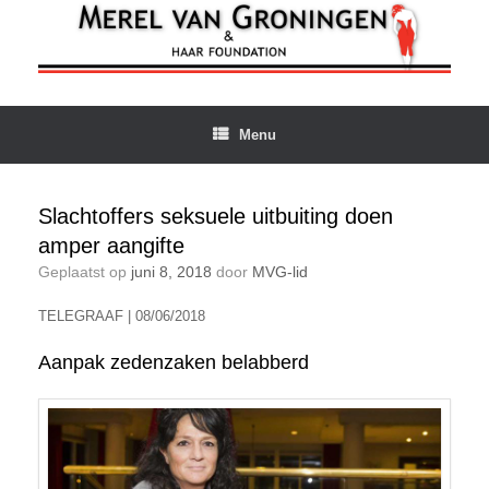
Ga
naar
de
inhoud
Menu
Slachtoffers seksuele uitbuiting doen
amper aangifte
Geplaatst op
juni 8, 2018
door
MVG-lid
TELEGRAAF | 08/06/2018
Aanpak zedenzaken belabberd