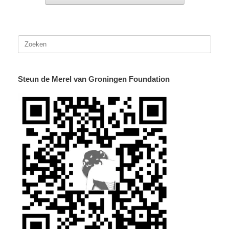
Zoeken
naar:
Steun de Merel van Groningen Foundation