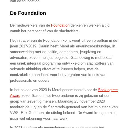
van de foundation.
De Foundation
De medewerkers van de
Foundation
denken en werken altijd
vanuit het perspectief van de slachtoffers.
Het initiatief van de Foundation komt voort uit een proeftuin in de
jaren 2017-2019. Daarin heeft Merel als ervaringsdeskundige, in
samenwerking met de politie, gemeenten, jeugdzorg en
advocaten, zeven meisjes begeleid. Gaandeweg is met elkaar
een uniek integraal programma ontwikkeld om slachtoffers van
seksuele uitbuiting effectief te kunnen helpen, met de
noodzakelijke aandacht voor het vergroten van kennis van
professionals en ouders.
In het najaar van 2020 is Merel genomineerd voor de
Shakingtree
Award
2020. Samen met twee anderen is zij gekozen uit een
groep van zeventig mensen. Maandag 23 november 2020
maakten de jury en de Secretaris-generaal van het ministerie van
VWS, Erik Gerritsen, de uitslag bekend. De Award kreeg ze niet,
maar wel erkenning voor haar werk.
In 2023 heeft ze als gesprekspartner bijgedragen aan het