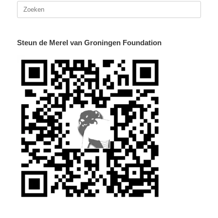
Zoeken
naar:
Steun de Merel van Groningen Foundation