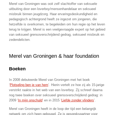
Merel van Groningen was ooit zelf slachtoffer van seksuele
uitbuiting door een loverboy/mensenhandelaar en seksueel
misbruik binnen jeugdzorg. Haar ervaringsdeskundigheid en
pedagogisch achtergrond heeft ze ingezet om jongeren, die
hetzelfde is overkomen, te begeleiden om hun regie op het leven
terug te krijgen. Merel is een veelgevraagde expert op het gebied
van seksueel grensoverschrijdend gedrag, seksueel misbruik en
zedendelicten.
Merel van Groningen & haar foundation
Boeken
In 2008 debuteerde Merel van Groningen met het boek
‘
Plotseling ben je van hem
’. Hierin vertelt ze hoe zij als 15-jarige
verstrikt raakte in het web van een loverboy. Zij schreef daarna
nog twee boeken over seksueel grensoverschrijdend gedrag: in
2009 ‘
In mijn onschuld
’ en in 2015 ‘
Liefde zonder vlinders
’.
Merel van Groningen heeft in de loop der tijd een belangrijk
netwerk om zich heen gebouwd. Ze is gesprekspartner voor