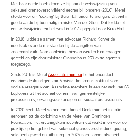
Met haar derde boek droeg ze bij aan de wetswijziging van
seksueel grensoverschrijdend gedrag bij jongeren (2016). Merel
stelde voor om ‘sexting’ bij Buro Halt onder te brengen. Dit viel in
goede aarde bij toenmalig minister Van der Steur. Dat leidde tot
een wetswijziging en het werd in 2017 opgepakt door Buro Halt.
In 2018 luidde ze samen met advocaat Richard Körver de
noodklok over de misstanden bij de aangiften van
zedenmisbruik. Naar aanleiding hiervan werden Kamervragen
gesteld en zijn door minister Grapperhaus 250 extra agenten
toegezegd.
Sinds 2019 is Merel
Associate member
bij het onderdeel
ervaringsdeskundigen van Movisie, het kennisinstituut voor
sociale vraagstukken. Associate members is een netwerk van 65
koplopers uit het sociaal domein, van gemeentelijke
professionals, ervaringsdeskundigen en sociaal professionals.
In 2020 heeft Merel samen met Jannet Doeleman het initiatief
genomen tot de oprichting van de Merel van Groningen
Foundation. Het ervaringskenniscentrum dat werkt in en vóór de
praktijk op het gebied van seksueel grensoverschrijdend gedrag,
seksueel geweld en uitbuiting. In 2025 nam Jannet afscheid