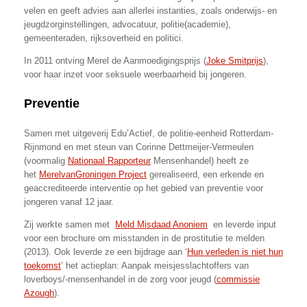
velen en geeft advies aan allerlei instanties, zoals onderwijs- en
jeugdzorginstellingen, advocatuur, politie(academie),
gemeenteraden, rijksoverheid en politici.
In 2011 ontving Merel de Aanmoedigingsprijs (
Joke Smitprijs
),
voor haar inzet voor seksuele weerbaarheid bij jongeren.
Preventie
Samen met uitgeverij Edu’Actief, de politie-eenheid Rotterdam-
Rijnmond en met steun van Corinne Dettmeijer-Vermeulen
(voormalig
Nationaal Rapporteur
Mensenhandel) heeft ze
het
MerelvanGroningen Project
gerealiseerd, een erkende en
geaccrediteerde interventie op het gebied van preventie voor
jongeren vanaf 12 jaar.
Zij werkte samen met
Meld Misdaad Anoniem
en leverde input
voor een brochure om misstanden in de prostitutie te melden
(2013). Ook leverde ze een bijdrage aan ‘
Hun verleden is niet hun
toekomst
’ het actieplan: Aanpak meisjesslachtoffers van
loverboys/-mensenhandel in de zorg voor jeugd (
commissie
Azough
).