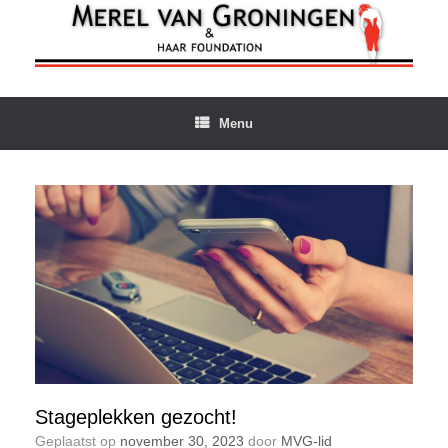
Ga
naar
de
inhoud
Menu
Stageplekken gezocht!
Geplaatst op
november 30, 2023
door
MVG-lid