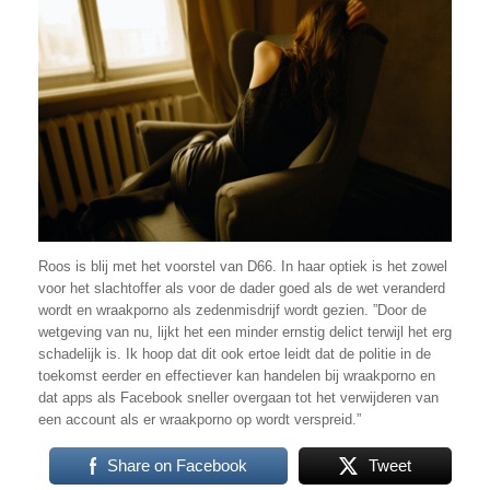
Roos is blij met het voorstel van D66. In haar optiek is het zowel
voor het slachtoffer als voor de dader goed als de wet veranderd
wordt en wraakporno als zedenmisdrijf wordt gezien. ”Door de
wetgeving van nu, lijkt het een minder ernstig delict terwijl het erg
schadelijk is. Ik hoop dat dit ook ertoe leidt dat de politie in de
toekomst eerder en effectiever kan handelen bij wraakporno en
dat apps als Facebook sneller overgaan tot het verwijderen van
een account als er wraakporno op wordt verspreid.”
Share on Facebook
Tweet