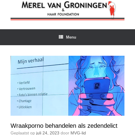
Ga
naar
de
inhoud
Menu
Wraakporno behandelen als zedendelict
Geplaatst op
juli 24, 2023
door
MVG-lid