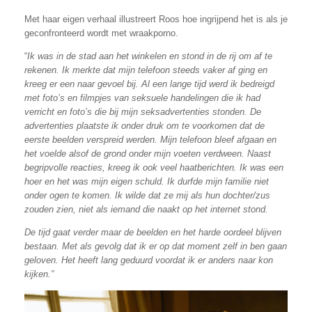
Met haar eigen verhaal illustreert Roos hoe ingrijpend het is als je
geconfronteerd wordt met wraakporno.
“
Ik was in de stad aan het winkelen en stond in de rij om af te
rekenen. Ik merkte dat mijn telefoon steeds vaker af ging en
kreeg er een naar gevoel bij. Al een lange tijd werd ik bedreigd
met foto’s en filmpjes van seksuele handelingen die ik had
verricht en foto’s die bij mijn seksadvertenties stonden. De
advertenties plaatste ik onder druk om te voorkomen dat de
eerste beelden verspreid werden. Mijn telefoon bleef afgaan en
het voelde alsof de grond onder mijn voeten verdween. Naast
begripvolle reacties, kreeg ik ook veel haatberichten. Ik was een
hoer en het was mijn eigen schuld. Ik durfde mijn familie niet
onder ogen te komen. Ik wilde dat ze mij als hun dochter/zus
zouden zien, niet als iemand die naakt op het internet stond.
De tijd gaat verder maar de beelden en het harde oordeel blijven
bestaan. Met als gevolg dat ik er op dat moment zelf in ben gaan
geloven. Het heeft lang geduurd voordat ik er anders naar kon
kijken.”