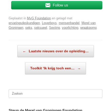
Follow us
Geplaatst in
MvG Foundation
en getagd met
ervaringsdeskundigen
,
Loverboys
,
mensenhandel
,
Merel van
Groningen
,
seks
,
seksueel
,
Sexting
,
voorlichting
,
wraakporno
.
Bericht navigatie
←
Laatste nieuws over de opleiding…
Toolkit ‘Ik krijg toch een…
→
Zoeken
naar:
Steun de Merel van Groningen Foundation