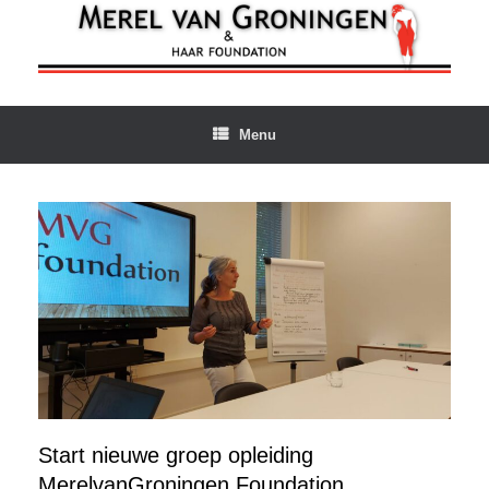
Ga
naar
de
inhoud
Menu
Start nieuwe groep opleiding
MerelvanGroningen Foundation