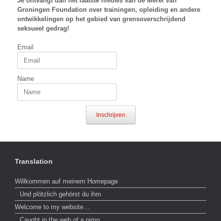
Je ontvangt dan het laatste nieuws van
de Merel van
Groningen Foundation over trainingen, opleiding en andere
ontwikkelingen op het gebied van grensoverschrijdend
seksueel gedrag!
Email
Name
Inschrijven
Translation
Willkommen auf meinem Homepage
Und plötzlich gehörst du ihm
Welcome to my website…
Caught in the web of a pimp