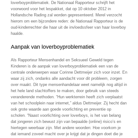
loverboyproblematiek. De Nationaal Rapporteur schrijft het
voorwoord voor het lespakket, dat op 10 oktober 2012 in
Hollandsche Rading zal worden gepresenteerd. Merel verzocht
hierom om een bijzondere reden: de Nationaal Rapporteur is de
oud-kinderrechter die haar uit de invloedssfeer van haar loverboy
haalde.
Aanpak van loverboyproblematiek
Als Rapporteur Mensenhandel en Seksueel Geweld tegen
Kinderen is de aanpak van loverboyproblematiek een van de
centrale onderwerpen waar Corinne Dettmeijer zich voor inzet. En
waar zij zich, ondanks alle aandacht voor dit probleem, zorgen
over maakt. Dit type mensenhandelaar weet namelijk nog altijd in
het hele land slachtoffers te maken, door gebruik van steeds
veranderende methoden. “Hun werkterrein heeft zich verplaatst
van het schoolplein naar internet,” aldus Dettmeijer. Zij hecht dan
ook grote waarde aan goede voorlichting en preventie op
scholen. “Naast voorlichting over loverboys, is het van belang
dat jongeren zich bewust zijn van bepaalde (online) risico’s en
hiertegen weerbaar zijn. Met andere woorden: Hoe voorkom je
dat iemand zoveel macht over je krijgt dat je dingen doet die je