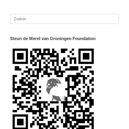
Zoeken
naar:
Steun de Merel van Groningen Foundation