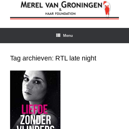
Ga
naar
de
inhoud
Menu
Tag archieven:
RTL late night