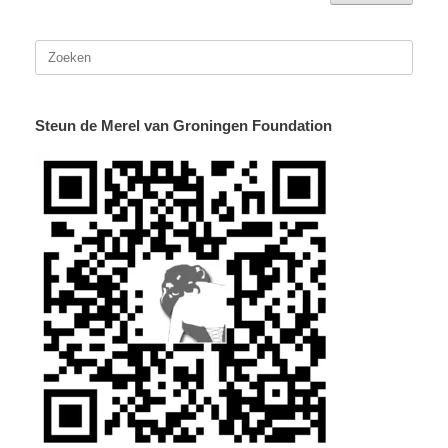
Zoeken
naar:
Steun de Merel van Groningen Foundation