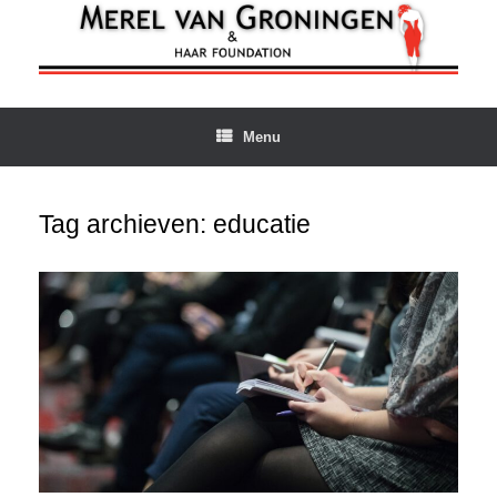
Ga
naar
de
inhoud
Menu
Tag archieven:
educatie