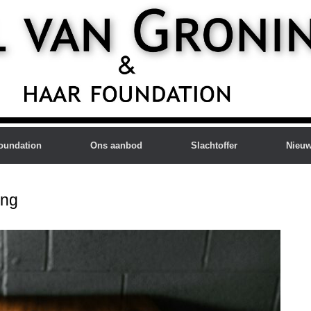
oundation
Ons aanbod
Slachtoffer
Nieu
ing