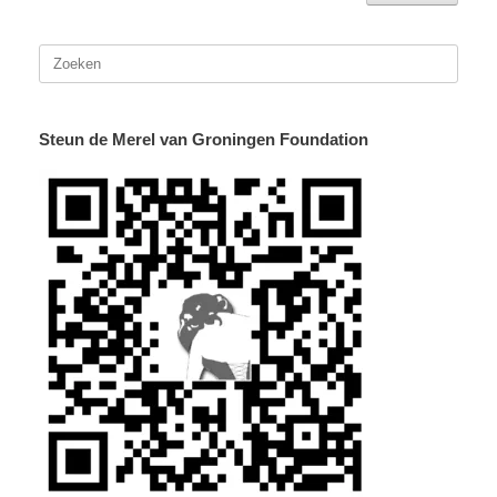
Zoeken
naar:
Steun de Merel van Groningen Foundation