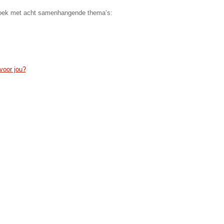
ctboek met acht samenhangende thema’s:
voor jou?