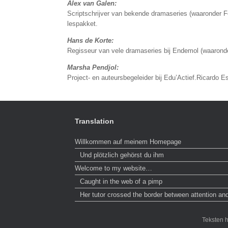
Alex van Galen:
Scriptschrijver van bekende dramaseries (waaronder Fo
lespakket.
Hans de Korte:
Regisseur van vele dramaseries bij Endemol (waaronde
Marsha Pendjol:
Project- en auteursbegeleider bij Edu’Actief.Ricardo Es
Translation
Willkommen auf meinem Homepage
Und plötzlich gehörst du ihm
Welcome to my website…
Caught in the web of a pimp
Her tutor crossed the border between attention an
Teksten 