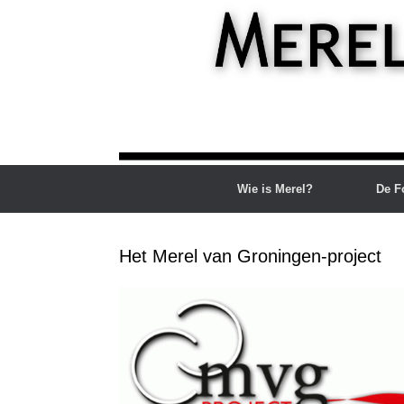
Ga
naar
de
inhoud
Wie is Merel?
De F
Het Merel van Groningen-project