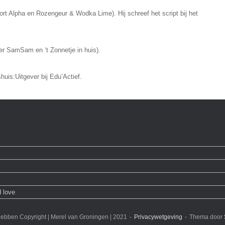
rt Alpha en Rozengeur & Wodka Lime). Hij schreef het script bij het
r SamSam en ‘t Zonnetje in huis).
huis:Uitgever bij Edu’Actief.
d love
hebben Copyright | Merel van Groningen | 2021
Privacywetgeving
Thema door