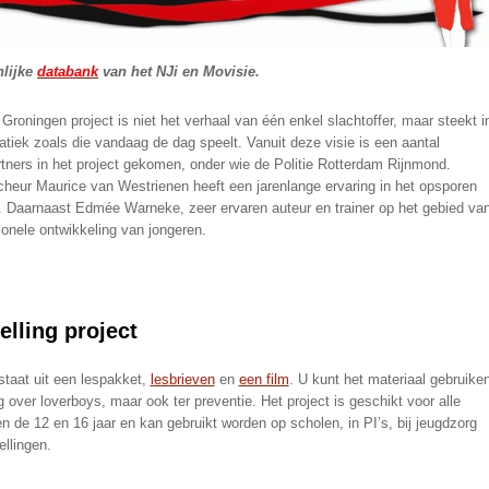
nlijke
databank
van het NJi en Movisie.
Groningen project is niet het verhaal van één enkel slachtoffer, maar steekt i
tiek zoals die vandaag de dag speelt. Vanuit deze visie is een aantal
rtners in het project gekomen, onder wie de Politie Rotterdam Rijnmond.
cheur Maurice van Westrienen heeft een jarenlange ervaring in het opsporen
. Daarnaast Edmée Warneke, zeer ervaren auteur en trainer op het gebied va
onele ontwikkeling van jongeren.
lling project
staat uit een lespakket,
lesbrieven
en
een film
. U kunt het materiaal gebruike
ng over loverboys, maar ook ter preventie. Het project is geschikt voor alle
n de 12 en 16 jaar en kan gebruikt worden op scholen, in PI’s, bij jeugdzorg
ellingen.