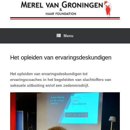
Ga
naar
de
inhoud
Menu
Het opleiden van ervaringsdeskundigen
Het opleiden van ervaringsdeskundigen tot
ervaringscoaches in het begeleiden van slachtoffers van
seksuele uitbuiting en/of een zedenmisdrijf.