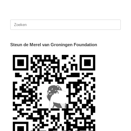
Zoeken
naar:
Steun de Merel van Groningen Foundation