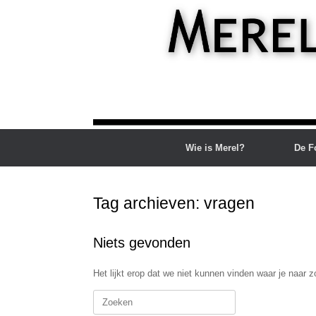
Ga
naar
de
inhoud
Wie is Merel?
De F
Tag archieven:
vragen
Niets gevonden
Het lijkt erop dat we niet kunnen vinden waar je naar 
Zoeken
naar: